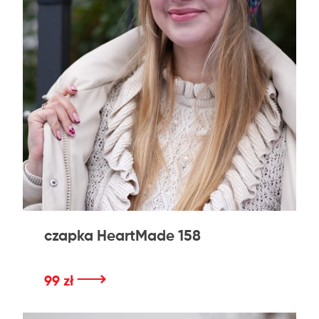
czapka HeartMade 158
⟶
99 zł