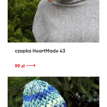
czapka HeartMade 43
⟶
99 zł