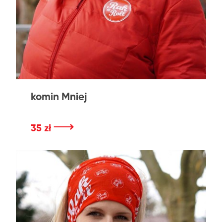
komin Mniej
⟶
35 zł