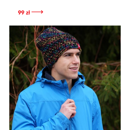
⟶
99 zł