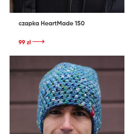
czapka HeartMade 150
⟶
99 zł