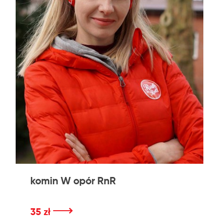
komin W opór RnR
⟶
35 zł