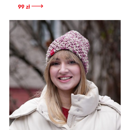
⟶
99 zł