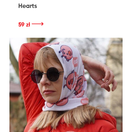
Hearts
⟶
59 zł