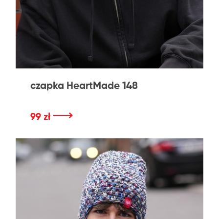
czapka HeartMade 148
⟶
99 zł