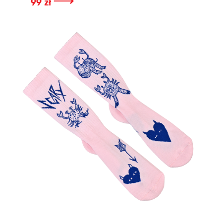
⟶
99 zł