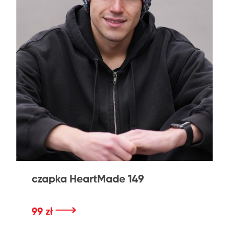
czapka HeartMade 149
⟶
99 zł