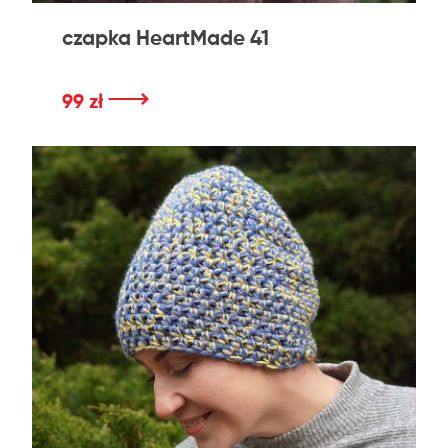
czapka HeartMade 41
⟶
99 zł